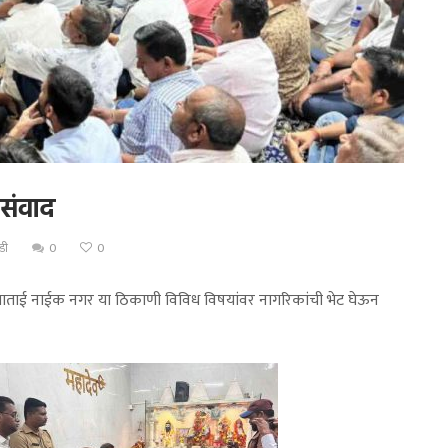
 संवाद
डी
0
0
त्सलाताई नाईक नगर या ठिकाणी विविध विषयांवर नागरिकांची भेट घेऊन