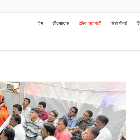
होम
जीवनप्रवास
दैनिक घडामोडी
फोटो गॅलरी
व्