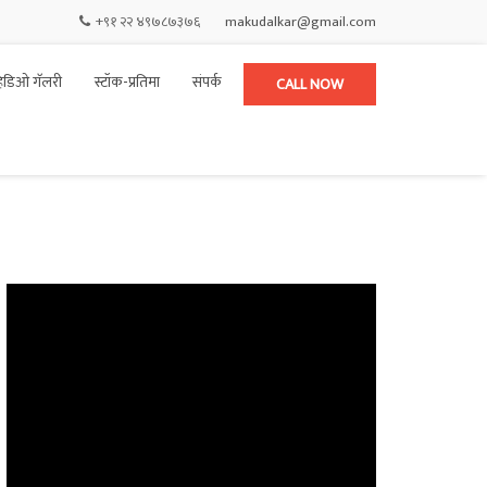
+९१ २२ ४९७८७३७६
makudalkar@gmail.com
हिडिओ गॅलरी
स्टॉक-प्रतिमा
संपर्क
CALL NOW