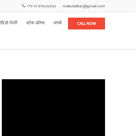
+९१ २२ ४९७८७३७६
makudalkar@gmail.com
हिडिओ गॅलरी
स्टॉक-प्रतिमा
संपर्क
CALL NOW