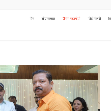
होम
जीवनप्रवास
दैनिक घडामोडी
फोटो गॅलरी
व्