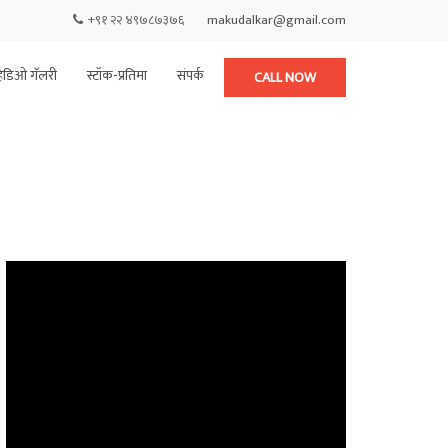
+९१ २२ ४९७८७३७६
makudalkar@gmail.com
हिडिओ गॅलरी
स्टॉक-प्रतिमा
संपर्क
CALL NOW