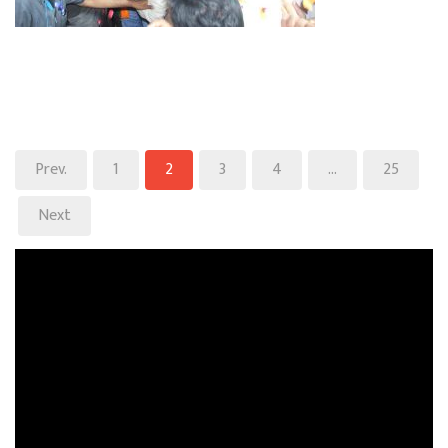
Prev.
1
2
3
4
…
25
Next