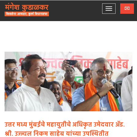
उत्तर मध्य मुंबईचे महायुतीचे अधिकृत उमेदवार ॲड.
श्री. उज्ज्वल निकम साहेब यांच्या उपस्थितीत