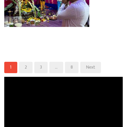
1
2
3
…
8
Next