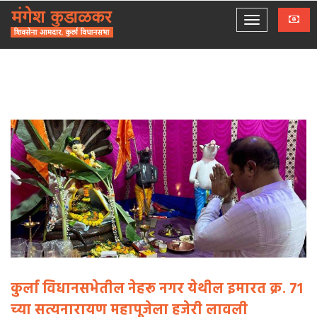
कुर्ला विधानसभेतील नेहरू नगर येथील इमारत क्र. ७१
च्या सत्यनारायण महापूजेला हजेरी लावली