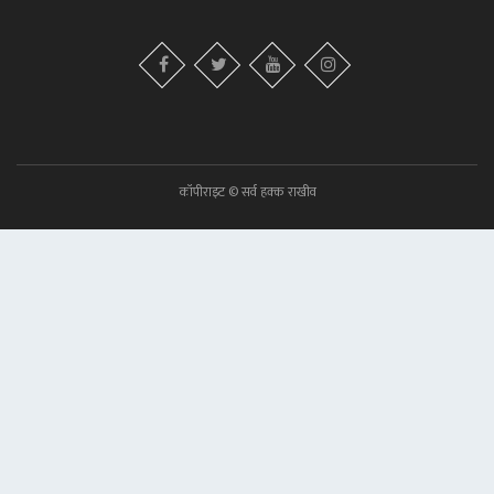
कॉपीराइट © सर्व हक्क राखीव